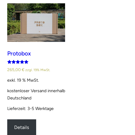
Protobox
Bewertet
265,00
€
zzgl. 19% MwSt.
mit
4.80
exkl. 19 % MwSt.
von 5
kostenloser Versand innerhalb
Deutschland
Lieferzeit: 3-5 Werktage
Details