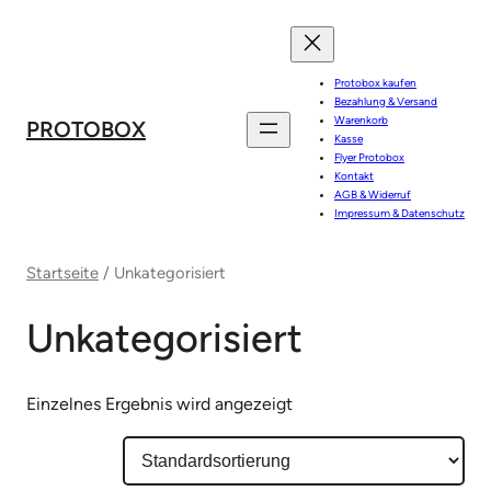
Direkt
zum
Inhalt
Protobox kaufen
wechseln
Bezahlung & Versand
Warenkorb
PROTOBOX
Kasse
Flyer Protobox
Kontakt
AGB & Widerruf
Impressum & Datenschutz
Startseite
/ Unkategorisiert
Unkategorisiert
Einzelnes Ergebnis wird angezeigt